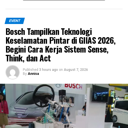
RELATED TOPICS:
TOYOTA
TOYOTA RANGGA
UP NEXT
Bentley Limited Edition: Hanya 550 Unit Ducati Diavel
EVENT
Dijual, Harga Mencapai Rp 1M
Bosch Tampilkan Teknologi
Keselamatan Pintar di GIIAS 2026,
DON'T MISS
IMI Memberikan Lisensi Nasional Balap Mobil untuk
Begini Cara Kerja Sistem Sense,
Sirkuit Mandalika
Think, dan Act
Published
3 hours ago
on
August 7, 2026
By
Annisa