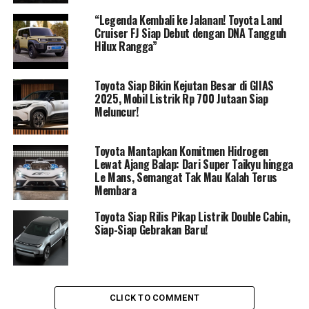
sama dengan sekitar 50 perusahaan karoseri untuk
“Legenda Kembali ke Jalanan! Toyota Land
mengembangkan produk Toyota Rangga. Dengan kerja
Cruiser FJ Siap Debut dengan DNA Tangguh
sama ini, diharapkan versi produksi Toyota Rangga akan
Hilux Rangga”
mendapatkan sambutan positif dari konsumen di
Indonesia.
Toyota Siap Bikin Kejutan Besar di GIIAS
2025, Mobil Listrik Rp 700 Jutaan Siap
“Kami berada dalam tahap persiapan akhir menuju
Meluncur!
peluncuran, dan telah mempersiapkan berbagai hal,
termasuk dealer, paket kredit, layanan purna jual, suku
Toyota Mantapkan Komitmen Hidrogen
cadang, dan konversi,” tambah Anton.
Lewat Ajang Balap: Dari Super Taikyu hingga
Le Mans, Semangat Tak Mau Kalah Terus
Sebagai informasi, Rangga Concept akan menggunakan
Membara
mesin yang sama dengan Hilux yang saat ini dijual. Ini
Toyota Siap Rilis Pikap Listrik Double Cabin,
berarti pikap ini akan dilengkapi dengan mesin 2.000cc
Siap-Siap Gebrakan Baru!
1TR-FE, empat silinder DOHC dengan dual VVT-i. Mesin
ini mampu menghasilkan daya sebesar 139 PS atau
setara dengan 137 TK pada 5.600 rpm dan torsi sebesar
183,3 Nm pada 4.000 rpm.
CLICK TO COMMENT