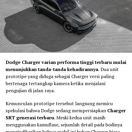
untuk menganalisis kondisi lalu lintas, memprediksi
potensi tabrakan, serta menentukan tindakan paling
tepat sebelum pengemudi sempat bereaksi.
Jika sistem mendeteksi risiko benturan yang tinggi,
maka tahap
Act
akan bekerja melalui teknologi
Integrated Power Brake
. Sistem ini membantu
memberikan tekanan pengereman secara otomatis
sebagai bentuk asistensi kepada pengemudi. Teknologi
Dodge Charger varian performa tinggi terbaru mulai
tersebut tidak mengambil alih kendali kendaraan,
menunjukkan tanda-tanda kehadirannya.
Dua unit
melainkan membantu mengurangi kecepatan sehingga
prototipe yang diduga sebagai Charger versi paling
dampak kecelakaan dapat diminimalkan.
bertenaga tertangkap kamera ketika menjalani
Keselamatan Aktif Menjadi Standar
pengujian di jalan raya.
Kendaraan Masa Depan
Kemunculan prototipe tersebut langsung memicu
spekulasi bahwa Dodge sedang mempersiapkan
Charger
SRT generasi terbaru
. Meski kedua unit masih
menggunakan kamuflase, sejumlah detail pada bodinya
mengindikasikan bahwa mobil ini bukan Charger biasa.