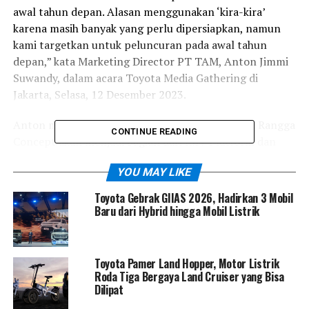
awal tahun depan. Alasan menggunakan ‘kira-kira’
karena masih banyak yang perlu dipersiapkan, namun
kami targetkan untuk peluncuran pada awal tahun
depan,” kata Marketing Director PT TAM, Anton Jimmi
Suwandy, dalam acara Toyota Media Gathering di
Jakarta, Selasa, 12 Desember 2023.
Anton menjelaskan bahwa versi produksi Toyota Rangga
CONTINUE READING
Concept akan menjadi bagian dari IMV Platform dan
akan menjadi bagian dari keluarga Hilux. Secara tidak
YOU MAY LIKE
langsung, versi produksi ini akan menjadi generasi
terbaru dari Toyota Hilux di Indonesia.
Toyota Gebrak GIIAS 2026, Hadirkan 3 Mobil
Baru dari Hybrid hingga Mobil Listrik
“Nama lengkap produk ini adalah Toyota Hilux Rangga,
sehingga ini merupakan bagian dari keluarga Hilux. Kami
sangat senang untuk kembali ke segmen mobil
Toyota Pamer Land Hopper, Motor Listrik
komersial ini,” katanya.
Roda Tiga Bergaya Land Cruiser yang Bisa
Dilipat
Anton juga menyampaikan bahwa Toyota telah bekerja