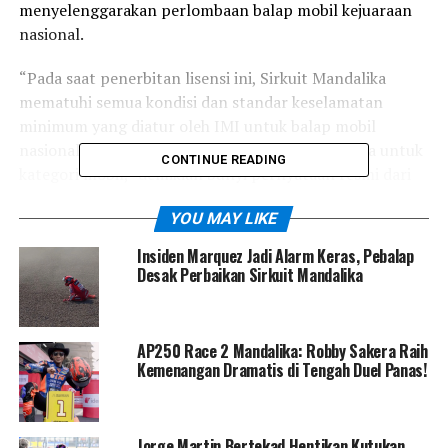
menyelenggarakan perlombaan balap mobil kejuaraan
nasional.
“Pada saat penerbitan lisensi ini, Sirkuit Mandalika
mematuhi semua kondisi dan standar keselamatan
minimum yang diatur oleh IMI untuk balap mobil
nasional sesuai dengan peraturan IMI, khususnya untuk
CONTINUE READING
kategori mobil,” demikian bunyi pernyataan resmi dari
IMI.
YOU MAY LIKE
Penerbitan lisensi ini menjadi persyaratan utama untuk
Insiden Marquez Jadi Alarm Keras, Pebalap
mengajukan penyelenggaraan perlombaan balap mobil
Desak Perbaikan Sirkuit Mandalika
Kejurnas di Sirkuit Mandalika. Dengan kata lain, lisensi
ini secara khusus memberikan izin kepada Sirkuit
Mandalika untuk mengadakan perlombaan balap mobil
AP250 Race 2 Mandalika: Robby Sakera Raih
di tingkat nasional.
Kemenangan Dramatis di Tengah Duel Panas!
Direktur Utama Mandalika Grand Prix Association
(MGPA), Priandhi Satria, saat ini tengah berupaya untuk
Jorge Martin Bertekad Hentikan Kutukan