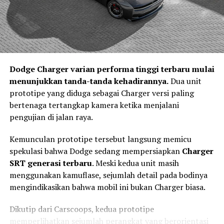
Jika sistem mendeteksi risiko benturan yang tinggi,
maka tahap
Act
akan bekerja melalui teknologi
Integrated Power Brake
. Sistem ini membantu
memberikan tekanan pengereman secara otomatis
sebagai bentuk asistensi kepada pengemudi. Teknologi
Dodge Charger varian performa tinggi terbaru mulai
tersebut tidak mengambil alih kendali kendaraan,
menunjukkan tanda-tanda kehadirannya.
Dua unit
melainkan membantu mengurangi kecepatan sehingga
prototipe yang diduga sebagai Charger versi paling
dampak kecelakaan dapat diminimalkan.
bertenaga tertangkap kamera ketika menjalani
Keselamatan Aktif Menjadi Standar
pengujian di jalan raya.
Kendaraan Masa Depan
Kemunculan prototipe tersebut langsung memicu
spekulasi bahwa Dodge sedang mempersiapkan
Charger
SRT generasi terbaru
. Meski kedua unit masih
menggunakan kamuflase, sejumlah detail pada bodinya
mengindikasikan bahwa mobil ini bukan Charger biasa.
Dikutip dari Carscoops, kedua prototipe
memperlihatkan sejumlah perangkat yang berorientasi