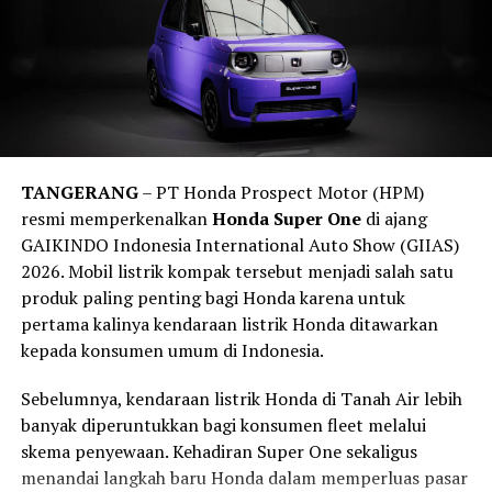
Bangsa-Bangsa (PBB) yang mendorong peningkatan
standar keselamatan kendaraan secara global pada
tahun 2030. Di Indonesia, upaya tersebut turut
diperkuat melalui
Rencana Umum Nasional
Prototipe tersebut juga terlihat menggunakan pelek
Keselamatan (RUNK)
yang menempatkan keselamatan
berdiameter besar yang dipadukan dengan sistem
kendaraan sebagai salah satu pilar utama transportasi
pengereman berperforma tinggi. Kombinasi ini
nasional.
mengindikasikan bahwa Dodge tidak hanya mengejar
TANGERANG
– PT Honda Prospect Motor (HPM)
Edukasi Keselamatan dan Program
angka tenaga, tetapi juga meningkatkan kemampuan
resmi memperkenalkan
Honda Super One
di ajang
handling dan pengereman.
GAIKINDO Indonesia International Auto Show (GIIAS)
Sosial Bosch
2026. Mobil listrik kompak tersebut menjadi salah satu
Menariknya, salah satu unit terlihat membawa
Racepak
produk paling penting bagi Honda karena untuk
Selain memperagakan teknologi keselamatan modern,
data logger
. Perangkat tersebut digunakan untuk
pertama kalinya kendaraan listrik Honda ditawarkan
Bosch juga mengedukasi pengunjung mengenai
merekam berbagai parameter kendaraan selama proses
kepada konsumen umum di Indonesia.
pentingnya melakukan perawatan kendaraan secara
pengujian.
berkala agar seluruh sistem keselamatan tetap bekerja
Sebelumnya, kendaraan listrik Honda di Tanah Air lebih
secara optimal.
Kehadiran alat tersebut memperkuat dugaan bahwa
banyak diperuntukkan bagi konsumen fleet melalui
prototipe Charger ini sedang menjalani pengembangan
skema penyewaan. Kehadiran Super One sekaligus
Bosch turut menghadirkan berbagai produk aftermarket
serius, termasuk pengujian performa dan kemungkinan
menandai langkah baru Honda dalam memperluas pasar