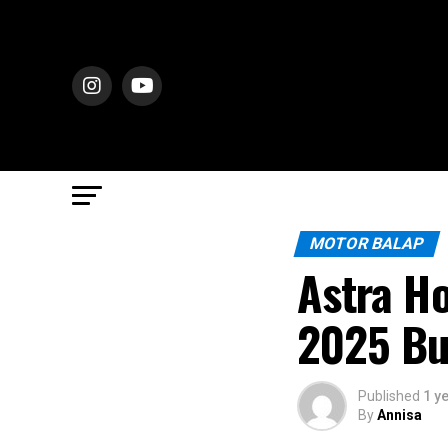
MOTOR BALAP
Astra H
2025 Bur
Published
1 y
By
Annisa