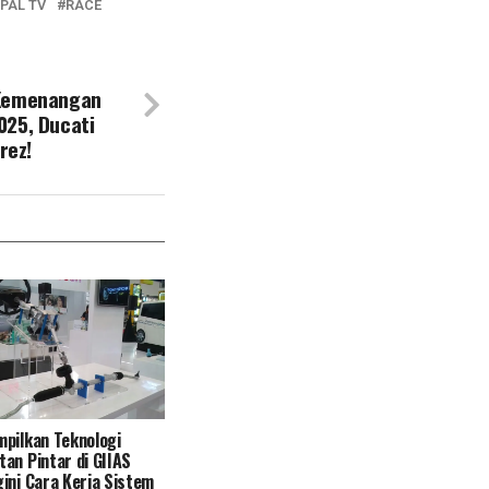
PAL TV
RACE
 Kemenangan
025, Ducati
rez!
pilkan Teknologi
an Pintar di GIIAS
ini Cara Kerja Sistem