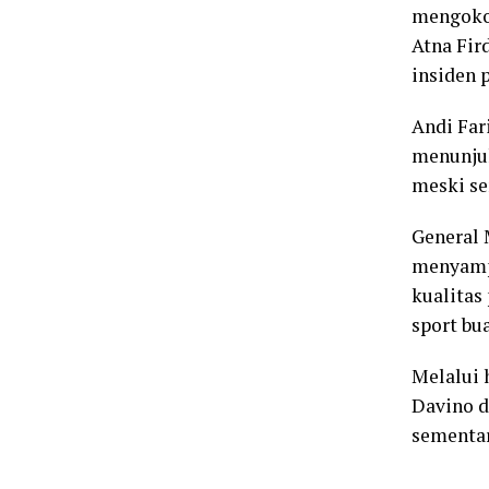
mengokoh
Atna Fir
insiden 
Andi Far
menunjuk
meski se
General 
menyampa
kualitas
sport bu
Melalui 
Davino d
sementar