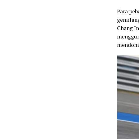
Para peb
gemilang
Chang In
mengguna
mendomin