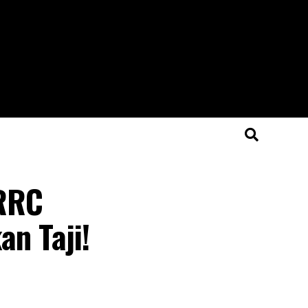
ARRC
n Taji!