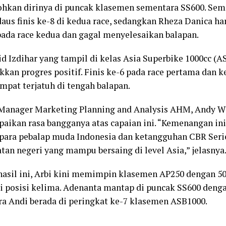
kan dirinya di puncak klasemen sementara SS600. Seme
daus finis ke-8 di kedua race, sedangkan Rheza Danica 
pada race kedua dan gagal menyelesaikan balapan.
id Izdihar yang tampil di kelas Asia Superbike 1000cc (A
kan progres positif. Finis ke-6 pada race pertama dan ke
mpat terjatuh di tengah balapan.
Manager Marketing Planning and Analysis AHM, Andy Wi
ikan rasa bangganya atas capaian ini. “Kemenangan ini
 para pebalap muda Indonesia dan ketangguhan CBR Seri
atan negeri yang mampu bersaing di level Asia,” jelasnya
hasil ini, Arbi kini memimpin klasemen AP250 dengan 50 
i posisi kelima. Adenanta mantap di puncak SS600 denga
a Andi berada di peringkat ke-7 klasemen ASB1000.