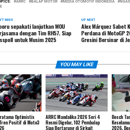
OPICS:
ARRC
BALAP MOTOR
MEDIA OTOMOTIF INDONESIA
NGAS
E
'T MISS
UP NEXT
boru sepakati lanjutkan MOU
Alex Márquez Sabet
rjasama dengan Tim RH57. Siap
Perdana di MotoGP 2
sspoll untuk Musim 2025
Gresini Bersinar di Je
YOU MAY LIKE
ratama Optimistis
ARRC Mandalika 2026 Seri 4
Bosch Tam
Tren Positif di Moto3
Resmi Digelar, 102 Pembalap
Keselamat
026
Siap Bertarung di Sirkuit
2026, Beg