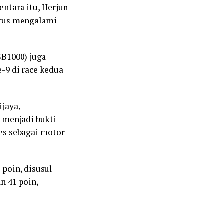
ntara itu, Herjun
harus mengalami
SB1000) juga
-9 di race kedua
jaya,
 menjadi bukti
es sebagai motor
.
poin, disusul
n 41 poin,