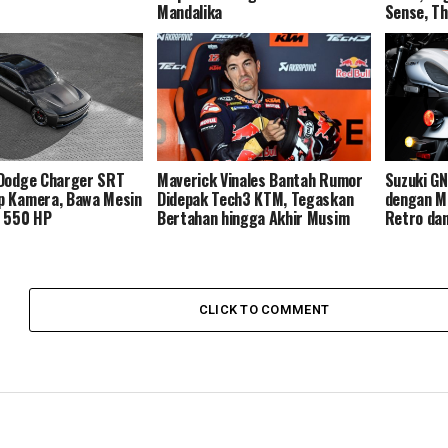
Mandalika
Sense, Th
 Dodge Charger SRT
Maverick Vinales Bantah Rumor
Suzuki G
p Kamera, Bawa Mesin
Didepak Tech3 KTM, Tegaskan
dengan Me
o 550 HP
Bertahan hingga Akhir Musim
Retro dan
CLICK TO COMMENT