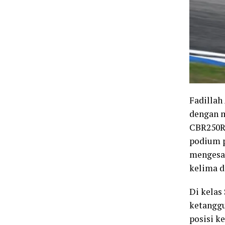
Fadillah
dengan m
CBR250RR
podium p
mengesan
kelima d
Di kelas
ketanggu
posisi k