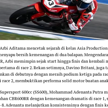
 Arbi Aditama mencetak sejarah di kelas Asia Production
enyapu bersih kemenangan di dua balapan. Mengendar
, Arbi memimpin sejak start hingga finis dan kembali
ertama di race 2. Rekan setimnya, Davino Britani, juga 
kan di debutnya dengan meraih podium ketiga pada race
i race 2, membuktikan performa solid motor buatan anak
 Supersport 600cc (SS600), Mohammad Adenanta Putra 
han CBR600RR dengan kemenangan dramatis di race 1, se
e-8. Adenanta melanjutkan konsistensinya dengan finis ket