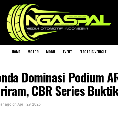
HOME
MOTOR
MOBIL
EVENT
ELECTRIC VEHICLE
onda Dominasi Podium 
iram, CBR Series Buktika
ear ago
on
April 29, 2025