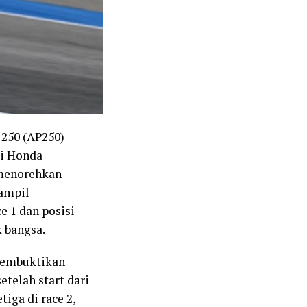
 250 (AP250)
ai Honda
 menorehkan
tampil
 1 dan posisi
 bangsa.
membuktikan
telah start dari
iga di race 2,