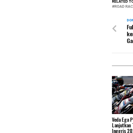
RELATED T
ROAD RAC
DON
Fu
ke
Ga
Veda Ega P
Lanjutkan 
Inggris 2