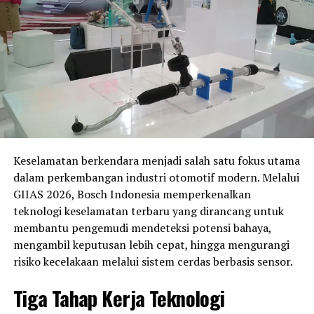
Pada kelas
UB150
, Indonesia diperkuat sejumlah nama
berpengalaman seperti
Rendi Odding, Gupita Kresna
Wardhana, Fadli Rigani
, hingga
Aqshal Ilham
Safatulah
. Sementara di kelas
TVS Asia
, terdapat
Savion Sabu
dan
Fadhil Algasani
yang siap bersaing
memperebutkan podium.
Persaingan di kelas
Asia Production 250 (AP250)
juga
dipastikan berlangsung sengit. Indonesia menurunkan
Keselamatan berkendara menjadi salah satu fokus utama
11 pembalap
, termasuk
Fahmi Basam, Galang Hendra
dalam perkembangan industri otomotif modern. Melalui
Pratama, Candra Hermawan
, serta
Irfan Ardiansyah
GIIAS 2026, Bosch Indonesia memperkenalkan
yang tampil melalui jalur wildcard usai tampil impresif
teknologi keselamatan terbaru yang dirancang untuk
di Mandalika Racing Series 2026. Wakil tuan rumah NTB,
membantu pengemudi mendeteksi potensi bahaya,
Aldiaz Aqsal Ismaya
, juga siap memanfaatkan
mengambil keputusan lebih cepat, hingga mengurangi
dukungan publik lokal.
risiko kecelakaan melalui sistem cerdas berbasis sensor.
Di kelas
Supersport 600 (SS600)
, harapan Indonesia
Tiga Tahap Kerja Teknologi
berada di pundak
Muhammad Faerozi
,
Wahyu