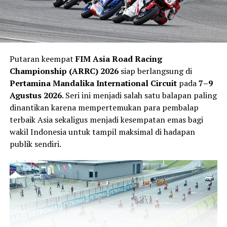
Putaran keempat
FIM Asia Road Racing
Championship (ARRC) 2026
siap berlangsung di
Pertamina Mandalika International Circuit
pada
7–9
Agustus 2026
. Seri ini menjadi salah satu balapan paling
dinantikan karena mempertemukan para pembalap
Veda mengaku jeda musim dimanfaatkannya untuk
terbaik Asia sekaligus menjadi kesempatan emas bagi
memulihkan kondisi fisik sekaligus mempersiapkan diri
wakil Indonesia untuk tampil maksimal di hadapan
menghadapi paruh kedua musim. Ia merasa hasil positif
publik sendiri.
di Sachsenring memberikan tambahan kepercayaan diri
untuk terus berkembang.
“Balapan terakhir di Jerman memberi saya lebih banyak
kepercayaan diri karena kami kembali menunjukkan
kecepatan yang bagus dan mencetak poin penting.
Setiap akhir pekan saya terus belajar tentang Moto3 dan