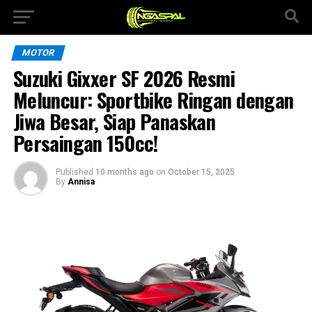
MOTOR
Suzuki Gixxer SF 2026 Resmi
Meluncur: Sportbike Ringan dengan
Jiwa Besar, Siap Panaskan
Persaingan 150cc!
Published
10 months ago
on
October 15, 2025
By
Annisa