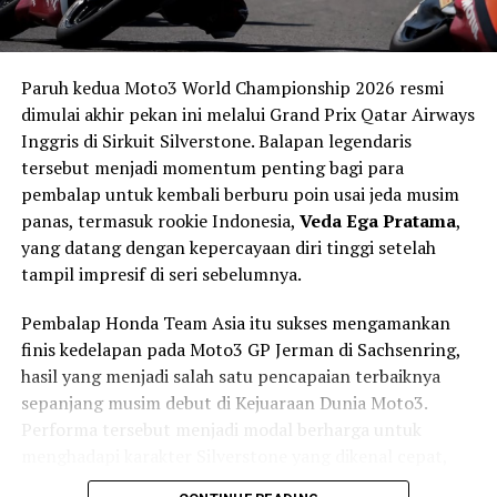
Dengan harga sekitar
Rp 26,3 jutaan
,
Suzuki Gixxer SF
2026
jadi pilihan menarik bagi mereka yang ingin motor
sport bergaya besar, fitur lengkap, tapi tetap
Paruh kedua Moto3 World Championship 2026 resmi
terjangkau.
dimulai akhir pekan ini melalui Grand Prix Qatar Airways
Kini, pertanyaannya tinggal satu:
Inggris di Sirkuit Silverstone. Balapan legendaris
Apakah Gixxer SF 2026 akan jadi pengganti Suzuki
tersebut menjadi momentum penting bagi para
GSX-R150 di Indonesia?
pembalap untuk kembali berburu poin usai jeda musim
Kalau iya, siap-siap — perang motor sport 150cc bakal
panas, termasuk rookie Indonesia,
Veda Ega Pratama
,
makin seru!
yang datang dengan kepercayaan diri tinggi setelah
tampil impresif di seri sebelumnya.
RELATED TOPICS:
GIXXER SF 2026
Pembalap Honda Team Asia itu sukses mengamankan
MEDIA OTOMOTIF INDONESIA
MOTOR
NGASPAL TV
SUZUKI
finis kedelapan pada Moto3 GP Jerman di Sachsenring,
hasil yang menjadi salah satu pencapaian terbaiknya
UP NEXT
Morbidelli Days China 2025: Kebangkitan DNA Italia di
sepanjang musim debut di Kejuaraan Dunia Moto3.
Tanah Inovasi Tiongkok
Performa tersebut menjadi modal berharga untuk
menghadapi karakter Silverstone yang dikenal cepat,
DON'T MISS
Honda Monkey Bobby Banana Edition 2025: Si “Monyet
mengalir (flowing), dan memiliki cuaca yang sulit