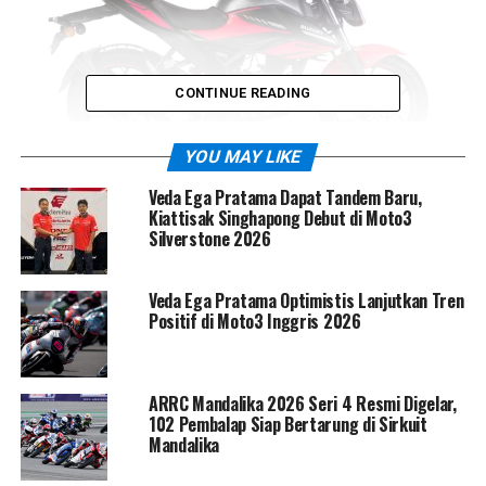
CONTINUE READING
YOU MAY LIKE
Dua warna baru,
Metallic Oort Grey/Pearl Mira Red
Veda Ega Pratama Dapat Tandem Baru,
dan
Glass Sparkle Black/Metallic Oort Grey
,
Kiattisak Singhapong Debut di Moto3
memperkuat aura premium motor ini. Kombinasi glossy
Silverstone 2026
dan matte memberi kesan elegan namun tetap sporty,
seolah menegaskan bahwa Gixxer SF bukan sekadar
Veda Ega Pratama Optimistis Lanjutkan Tren
motor kecil — tapi sportbike dengan
jiwa besar
.
Positif di Moto3 Inggris 2026
ARRC Mandalika 2026 Seri 4 Resmi Digelar,
102 Pembalap Siap Bertarung di Sirkuit
Mandalika