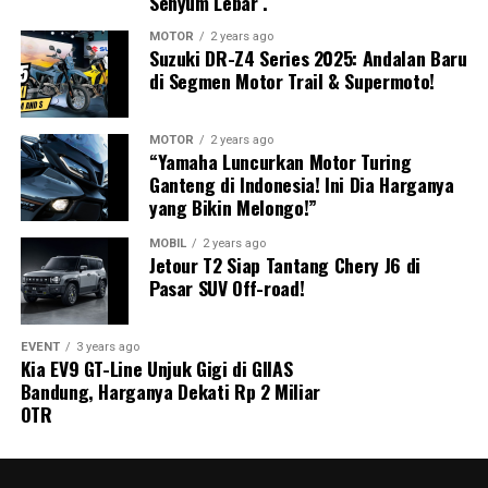
Senyum Lebar .
Namun, angka NJKB tidak dapat disamakan dengan
harga jual kendaraan di dealer. NJKB merupakan salah
MOTOR
2 years ago
satu komponen yang digunakan dalam perhitungan
Suzuki DR-Z4 Series 2025: Andalan Baru
di Segmen Motor Trail & Supermoto!
perpajakan kendaraan dan bukan harga retail yang
dibayarkan konsumen.
MOTOR
2 years ago
“Yamaha Luncurkan Motor Turing
Ganteng di Indonesia! Ini Dia Harganya
yang Bikin Melongo!”
MOBIL
2 years ago
Jetour T2 Siap Tantang Chery J6 di
Pasar SUV Off-road!
Konsumen Bisa Mendaftarkan Minat
EVENT
3 years ago
Berbeda dengan peluncuran produk massal pada
Kia EV9 GT-Line Unjuk Gigi di GIIAS
Bandung, Harganya Dekati Rp 2 Miliar
umumnya, Nissan menerapkan sistem
pre-order
Harga on-the-road nantinya masih dipengaruhi berbagai
OTR
berbasis registrasi minat
. Konsumen yang ingin
komponen, termasuk pajak, bea balik nama, serta biaya
memiliki Fairlady Z dapat langsung menghubungi
administrasi lainnya.
tenaga penjual Nissan untuk meninggalkan data diri.