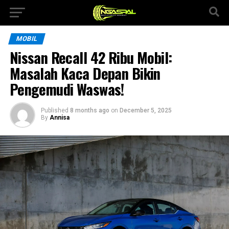
MOBIL
Nissan Recall 42 Ribu Mobil:
Masalah Kaca Depan Bikin
Pengemudi Waswas!
Published
8 months ago
on
December 5, 2025
By
Annisa