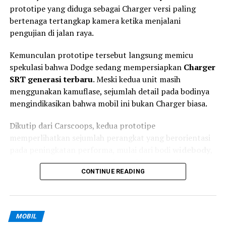
Tipis Akhirnya Tentukan Juara Dunia
prototipe yang diduga sebagai Charger versi paling
bertenaga tertangkap kamera ketika menjalani
DON'T MISS
Nissan N6 PHEV Resmi Debut di Tiongkok: Sedan Modern
pengujian di jalan raya.
Rp 200 Jutaan dengan Teknologi Listrik yang Makin
Matang
Kemunculan prototipe tersebut langsung memicu
spekulasi bahwa Dodge sedang mempersiapkan
Charger
SRT generasi terbaru
. Meski kedua unit masih
menggunakan kamuflase, sejumlah detail pada bodinya
mengindikasikan bahwa mobil ini bukan Charger biasa.
Dikutip dari Carscoops, kedua prototipe
memperlihatkan sejumlah perangkat yang berorientasi
pada peningkatan performa, mulai dari bodi
widebody
,
kap mesin dengan air scoop besar, hingga spoiler
CONTINUE READING
belakang berukuran agresif.
Widebody dan Aero Agresif Jadi Petunjuk
MOBIL
Perubahan pada sektor eksterior tidak hanya bertujuan