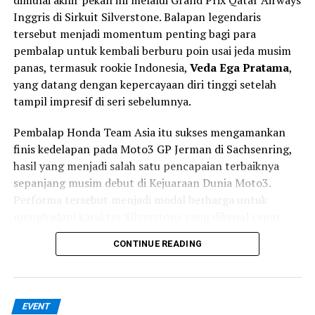
Inggris di Sirkuit Silverstone. Balapan legendaris
Tenaga:
188 PS (138 kW) @ 9.700 rpm
tersebut menjadi momentum penting bagi para
Torsi:
149 Nm @ 7.000 rpm
pembalap untuk kembali berburu poin usai jeda musim
panas, termasuk rookie Indonesia,
Veda Ega Pratama
,
Transmisi:
6-speed
yang datang dengan kepercayaan diri tinggi setelah
Tangki BBM:
20 liter
tampil impresif di seri sebelumnya.
Performa ini memastikan Hayabusa tetap menjadi salah
Pembalap Honda Team Asia itu sukses mengamankan
satu hyperbike touring tercepat dan paling stabil di
finis kedelapan pada Moto3 GP Jerman di Sachsenring,
dunia.
hasil yang menjadi salah satu pencapaian terbaiknya
sepanjang musim debut di Kejuaraan Dunia Moto3.
Harga Suzuki Hayabusa 2026
Performa tersebut menjadi modal berharga untuk
menghadapi karakter Silverstone yang dikenal cepat,
mengalir (flowing), dan memiliki cuaca yang sulit
Standard:
¥2.299.000 (~Rp258 juta)
CONTINUE READING
diprediksi.
Edisi khusus:
¥2.387.000 (~Rp268 juta)
Selain Veda, Honda Team Asia juga menghadirkan
Dengan harga tersebut, Hayabusa tetap menjadi salah
pembalap Thailand
Kiattisak Singhapong
yang
satu hyperbike dengan value terbaik di kelasnya.
EVENT
menjalani debut di Moto3 World Championship