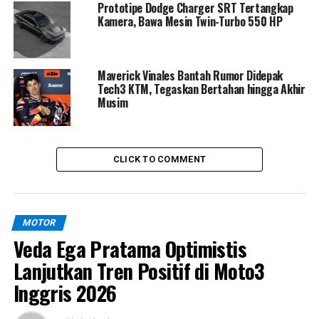
Prototipe Dodge Charger SRT Tertangkap
lithium-ion yang lebih ringan serta sistem
OBD-II (On-
Kamera, Bawa Mesin Twin-Turbo 550 HP
Board Diagnostics)
untuk monitoring emisi dan
performa mesin yang lebih akurat sesuai regulasi
terbaru.
Maverick Vinales Bantah Rumor Didepak
Tech3 KTM, Tegaskan Bertahan hingga Akhir
Musim
Warna Baru & Sentuhan
Premium
CLICK TO COMMENT
Salah satu highlight utama Hayabusa 2026 adalah
hadirnya warna
Pearl Vigor Blue
yang memberikan
kesan lebih elegan dan agresif. Suzuki juga menawarkan
program custom color, memungkinkan konsumen
MOTOR
mengatur kombinasi warna bodi, aksen, hingga velg
Veda Ega Pratama Optimistis
sesuai preferensi.
Lanjutkan Tren Positif di Moto3
Inggris 2026