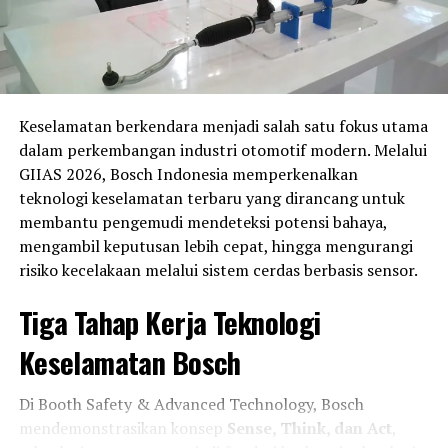
Savion Sabu
dan
Fadhil Algasani
yang siap bersaing
memperebutkan podium.
Persaingan di kelas
Asia Production 250 (AP250)
juga
dipastikan berlangsung sengit. Indonesia menurunkan
Keselamatan berkendara menjadi salah satu fokus utama
11 pembalap
, termasuk
Fahmi Basam, Galang Hendra
dalam perkembangan industri otomotif modern. Melalui
Pratama, Candra Hermawan
, serta
Irfan Ardiansyah
GIIAS 2026, Bosch Indonesia memperkenalkan
yang tampil melalui jalur wildcard usai tampil impresif
teknologi keselamatan terbaru yang dirancang untuk
di Mandalika Racing Series 2026. Wakil tuan rumah NTB,
membantu pengemudi mendeteksi potensi bahaya,
Aldiaz Aqsal Ismaya
, juga siap memanfaatkan
mengambil keputusan lebih cepat, hingga mengurangi
dukungan publik lokal.
risiko kecelakaan melalui sistem cerdas berbasis sensor.
Di kelas
Supersport 600 (SS600)
, harapan Indonesia
Tiga Tahap Kerja Teknologi
berada di pundak
Muhammad Faerozi
,
Wahyu
Nugroho
,
Herjun Atna Firdaus
,
Fadillah Arbi
Keselamatan Bosch
Aditama
, serta
Felix Putra Mulya
.
Di Booth Safety & Advanced Technology, Bosch
Sementara itu, kelas premier
Asia Superbike 1000
mendemonstrasikan konsep
Sense, Think, dan Act
,
(ASB1000)
hanya diwakili oleh
Muhammad Adenanta