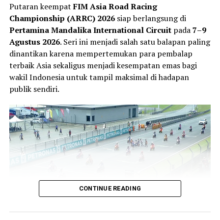
Putaran keempat
FIM Asia Road Racing
Championship (ARRC) 2026
siap berlangsung di
Pertamina Mandalika International Circuit
pada
7–9
Agustus 2026
. Seri ini menjadi salah satu balapan paling
dinantikan karena mempertemukan para pembalap
Veda mengaku jeda musim dimanfaatkannya untuk
terbaik Asia sekaligus menjadi kesempatan emas bagi
memulihkan kondisi fisik sekaligus mempersiapkan diri
wakil Indonesia untuk tampil maksimal di hadapan
menghadapi paruh kedua musim. Ia merasa hasil positif
publik sendiri.
di Sachsenring memberikan tambahan kepercayaan diri
untuk terus berkembang.
“Balapan terakhir di Jerman memberi saya lebih banyak
kepercayaan diri karena kami kembali menunjukkan
kecepatan yang bagus dan mencetak poin penting.
Setiap akhir pekan saya terus belajar tentang Moto3 dan
itu memberi motivasi tambahan untuk tampil lebih
baik,” ujar Veda.
CONTINUE READING
Pembalap bernomor #9 tersebut juga menegaskan
targetnya adalah mempertahankan konsistensi sejak sesi