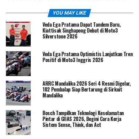
SIRS
YOU MAY LIKE
Veda Ega Pratama Dapat Tandem Baru,
Kiattisak Singhapong Debut di Moto3
Silverstone 2026
Veda Ega Pratama Optimistis Lanjutkan Tren
Positif di Moto3 Inggris 2026
ARRC Mandalika 2026 Seri 4 Resmi Digelar,
102 Pembalap Siap Bertarung di Sirkuit
Suzuki Hayabusa 2026 kini dibekali
Suzuki Intelligent
Mandalika
Ride System (SIRS)
yang terintegrasi dengan
SDMS-α
(Suzuki Drive Mode Selector Alpha)
. Sistem ini
Bosch Tampilkan Teknologi Keselamatan
memungkinkan pengendara memilih hingga lima mode
Pintar di GIIAS 2026, Begini Cara Kerja
berkendara sesuai kondisi jalan dan gaya riding.
Sistem Sense, Think, dan Act
Pembaruan lain juga hadir pada penggunaan baterai