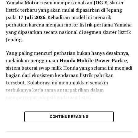
Yamaha Motor resmi memperkenalkan
JOG E
, skuter
listrik terbaru yang akan mulai dipasarkan di Jepang
pada
17 Juli 2026
. Kehadiran model ini menarik
perhatian karena menjadi motor listrik pertama Yamaha
yang dipasarkan secara nasional di segmen skuter listrik
Jepang.
Dimensi dek yang mencapai 276 mm x 450 mm
memungkinkan pengendara membawa berbagai barang
Yang paling mencuri perhatian bukan hanya desainnya,
dengan lebih mudah, mulai dari tas, perlengkapan kerja,
melainkan penggunaan
Honda Mobile Power Pack e
,
hingga kebutuhan belanja harian.
sistem baterai swap milik Honda yang selama ini menjadi
bagian dari ekosistem kendaraan listrik pabrikan
Untuk mewujudkan desain tersebut, Honda
Torsi Instan 180 Nm dan Jarak
tersebut. Kolaborasi ini menunjukkan semakin
menempatkan tangki bahan bakar di bawah dek lantai.
terbukanya kerja sama antarpabrikan dalam
Selain memberikan ruang kaki yang lebih lega, posisi
Tempuh 160 Km
mempercepat adopsi kendaraan listrik.
tangki ini juga membantu menurunkan pusat gravitasi
sehingga motor terasa lebih stabil saat dikendarai.
Di sektor penggerak, Tyranno X dibekali motor listrik
Sebelumnya, Yamaha JOG E telah dipasarkan secara
berkekuatan
3 kW
dengan torsi maksimum mencapai
CONTINUE READING
terbatas di wilayah
Tokyo
dan
Osaka
sejak Desember
Konfigurasi tersebut juga membuat kapasitas bagasi
180 Nm
.
2025. Kini, Yamaha memperluas pemasarannya ke
bawah jok menjadi lebih besar. Bagasi diklaim mampu
seluruh Jepang sebagai bagian dari strategi elektrifikasi
menyimpan hingga dua helm half face atau helm jet