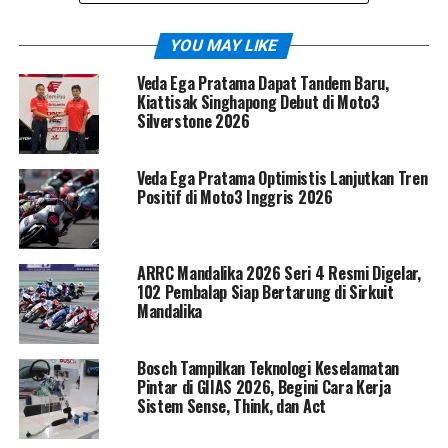
YOU MAY LIKE
Veda Ega Pratama Dapat Tandem Baru,
Kiattisak Singhapong Debut di Moto3
Silverstone 2026
Veda Ega Pratama Optimistis Lanjutkan Tren
Positif di Moto3 Inggris 2026
ARRC Mandalika 2026 Seri 4 Resmi Digelar,
102 Pembalap Siap Bertarung di Sirkuit
Tak heran jika banyak penggemar otomotif mulai
Mandalika
menyebut Honda Hoo Ride sebagai “ADV versi dek rata”
yang semakin diminati di pasar Asia.
Bosch Tampilkan Teknologi Keselamatan
Pintar di GIIAS 2026, Begini Cara Kerja
Secara desain, Honda Hoo Ride mengadopsi banyak
Sistem Sense, Think, dan Act
elemen yang terinspirasi dari Honda CRF1100L Africa
Twin. Bagian depan tampil agresif dengan lampu LED