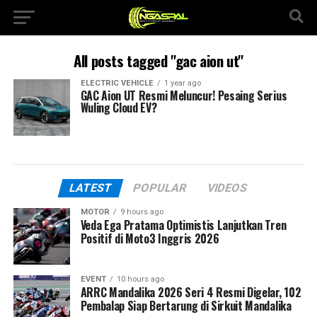
All posts tagged "gac aion ut"
ELECTRIC VEHICLE
1 year ago
GAC Aion UT Resmi Meluncur! Pesaing Serius
Wuling Cloud EV?
LATEST
POPULAR
VIDEOS
MOTOR
9 hours ago
Veda Ega Pratama Optimistis Lanjutkan Tren
Positif di Moto3 Inggris 2026
EVENT
10 hours ago
ARRC Mandalika 2026 Seri 4 Resmi Digelar, 102
Pembalap Siap Bertarung di Sirkuit Mandalika