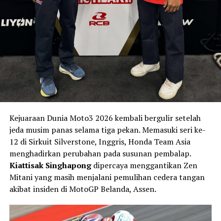
Prestasi ini bukan sekadar angka di papan klasemen —
ini adalah
kisah tentang mimpi anak bangsa yang kini
melaju di lintasan global.
Arai Agaska telah menorehkan sejarah, menjadi simbol
bahwa
generasi muda Indonesia siap bersaing di
panggung motorsport internasional.
RELATED TOPICS:
ARAI AGASKA
BLU CRU WORLD CUP
Kejuaraan Dunia Moto3 2026 kembali bergulir setelah
MEDIA OTOMOTIF INDONESIA
NGASPAL TV
RACE
jeda musim panas selama tiga pekan. Memasuki seri ke-
UP NEXT
12 di Sirkuit Silverstone, Inggris, Honda Team Asia
Yamaha XSR900 GP 2026: Nostalgia Grand Prix yang
menghadirkan perubahan pada susunan pembalap.
Hidup Kembali untuk Hormati “The King” Kenny Roberts
Kiattisak Singhapong
dipercaya menggantikan Zen
DON'T MISS
Mitani yang masih menjalani pemulihan cedera tangan
Seleksi Red Bull MotoGP Rookies Cup 2026: Dari 113
akibat insiden di MotoGP Belanda, Assen.
Bakat Dunia, Hanya 8 yang Terpilih!