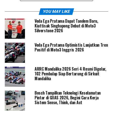
YOU MAY LIKE
Veda Ega Pratama Dapat Tandem Baru,
Kiattisak Singhapong Debut di Moto3
Silverstone 2026
Veda Ega Pratama Optimistis Lanjutkan Tren
Positif di Moto3 Inggris 2026
ARRC Mandalika 2026 Seri 4 Resmi Digelar,
102 Pembalap Siap Bertarung di Sirkuit
Mandalika
“Bahagia tak terkira bisa
Bosch Tampilkan Teknologi Keselamatan
meraih posisi runner up di
Pintar di GIIAS 2026, Begini Cara Kerja
kejuaraan dunia yang baru
Sistem Sense, Think, dan Act
pertama kali saya ikuti.