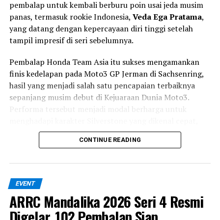
pembalap untuk kembali berburu poin usai jeda musim
semakin besar karena ia harus beradaptasi dengan
panas, termasuk rookie Indonesia,
Veda Ega Pratama
,
motor Honda NSF250RW, lingkungan tim baru,
yang datang dengan kepercayaan diri tinggi setelah
sekaligus atmosfer Kejuaraan Dunia Moto3 dalam waktu
tampil impresif di seri sebelumnya.
singkat.
Pembalap Honda Team Asia itu sukses mengamankan
Kiattisak mengaku tidak ingin memasang target
finis kedelapan pada Moto3 GP Jerman di Sachsenring,
berlebihan pada debutnya. Fokus utamanya adalah
hasil yang menjadi salah satu pencapaian terbaiknya
memahami karakter motor dan bekerja secara bertahap
sepanjang musim debut di Kejuaraan Dunia Moto3.
di setiap sesi.
Performa tersebut menjadi modal berharga untuk
menghadapi karakter Silverstone yang dikenal cepat,
“Ekspektasi saya adalah
mengalir (flowing), dan memiliki cuaca yang sulit
berkembang selangkah
CONTINUE READING
diprediksi.
demi selangkah di setiap
Selain Veda, Honda Team Asia juga menghadirkan
sesi, belajar sebanyak
pembalap Thailand
Kiattisak Singhapong
yang
EVENT
mungkin, dan memberikan
menjalani debut di Moto3 World Championship
ARRC Mandalika 2026 Seri 4 Resmi
menggantikan Zen Mitani yang masih menjalani
usaha maksimal.”
Digelar, 102 Pembalap Siap
pemulihan cedera tangan. Kiattisak sendiri merupakan