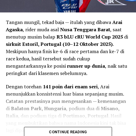
Tangan mungil, tekad baja — itulah yang dibawa
Arai
Agaska
, rider muda asal
Nusa Tenggara Barat
, saat
menutup musim balap
R3 bLU cRU World Cup 2025
di
sirkuit Estoril, Portugal (10–12 Oktober 2025)
.
Meskipun hanya finis ke-6 di race pertama dan ke-7 di
race kedua, hasil tersebut sudah cukup
mengantarkannya ke posisi
runner up dunia
, naik satu
peringkat dari klasemen sebelumnya.
Dengan torehan
141 poin dari enam seri
, Arai
menunjukkan konsistensi luar biasa sepanjang musim.
Catatan prestasinya pun mengesankan — kemenangan
di
Balaton Park, Hungaria
, podium dua di
Misano,
Italia
, dan podium tiga di
Portimao, Portugal
. Hasil
yang membuktikan bahwa nama Indonesia kini tak bisa
lagi dipandang sebelah mata di ajang balap dunia.
CONTINUE READING