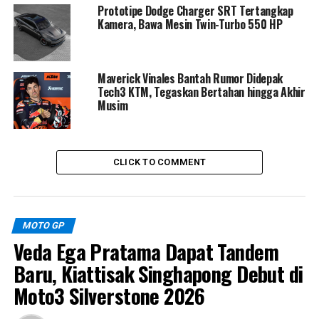
Prototipe Dodge Charger SRT Tertangkap
Terima kasih Yamaha
Kamera, Bawa Mesin Twin-Turbo 550 HP
Racing Indonesia dan tim
yang selalu mendukung
Maverick Vinales Bantah Rumor Didepak
saya di setiap seri,” ujar
Tech3 KTM, Tegaskan Bertahan hingga Akhir
Musim
Arai dengan mata berbinar.
“Tahun ini jadi pelajaran
luar biasa. Saya akan terus
CLICK TO COMMENT
berusaha, percaya diri, dan
tidak berhenti mengejar
podium tertinggi.”
MOTO GP
Veda Ega Pratama Dapat Tandem
Baru, Kiattisak Singhapong Debut di
Manajer Motorsport
PT Yamaha Indonesia Motor
Moto3 Silverstone 2026
Manufacturing
,
Wahyu Rusmayadi
, turut memberikan
apresiasi setinggi langit.