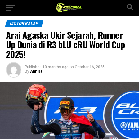
MOTOR BALAP
Arai Agaska Ukir Sejarah, Runner
Up Dunia di R3 bLU cRU World Cup
2025!
Published
10 months ago
on
October 16, 2025
By
Annisa