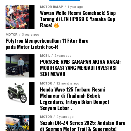
terdepan sudah terlalu
berkembang, tampil
jauh untuk dikejar,
MOTOR BALAP
1 year ago
kompetitif sepanjang akhir
Wawan Wello Resmi Comeback! Siap
sehingga saya memutuskan
Tarung di LFN HP969 & Yamaha Cup
pekan, dan bertarung lebih
Race!
bertarung di grup kedua
dekat di barisan depan.”
demi mengamankan poin.”
MOTOR
3 years ago
Polytron Memperkenalkan 11 Fitur Baru
pada Motor Listrik Fox-R
Team Manager Honda Team Asia, Hiroshi Aoyama, juga
berharap Veda mampu melanjutkan progresnya.
Ia juga menegaskan akan memanfaatkan jeda musim
MOBIL
2 years ago
PORSCHE RWB GARAPAN AKIRA NAKAI:
Sementara bagi Kiattisak, seri Silverstone menjadi
panas untuk meningkatkan performa sebelum seri
MODIFIKASI YANG MENJADI INVESTASI
kesempatan penting untuk mengumpulkan pengalaman
berikutnya.
SENI MEWAH
di panggung balap dunia.
Era Baru MotoGP: Michelin
“Ini bukan akhir pekan
MOTOR
12 months ago
Honda Wave 125 Terbaru Resmi
Dengan absennya Zen Mitani dan hadirnya Kiattisak
Digantikan Pirelli
terbaik, tapi banyak
Meluncur di Thailand: Bebek
Singhapong, perhatian publik Indonesia tentu akan
Legendaris, Iritnya Bikin Dompet
pelajaran yang kami dapat.
tertuju pada garasi Honda Team Asia.
Akankah Veda
MotoGP pertama kali menerapkan sistem
single tyre
Senyum Lebar .
kembali mencetak hasil positif, sementara Kiattisak
Saya akan memanfaatkan
supplier
pada musim 2009 ketika Bridgestone dipercaya
mampu memberikan kejutan dalam debutnya di
MOTOR
2 years ago
menjadi pemasok tunggal ban balap.
Suzuki DR-Z4 Series 2025: Andalan Baru
jeda musim panas untuk
Moto3?
di Segmen Motor Trail & Supermoto!