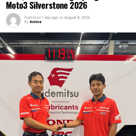
Moto3 Silverstone 2026
Published
1 day ago
on
August 8, 2026
By
Annisa
RELATED TOPICS:
BALAP MOTOR
MEDIA OTOMOTIF INDONESIA
NGASPAL TV
RACE
UP NEXT
Ducati Resmi Luncurkan Desmo450 EDS, Motor Enduro
Pertama dengan Teknologi Desmodromic
DON'T MISS
Arai Agaska Targetkan Hasil Lebih Baik di World
Sportbike Misano 2026