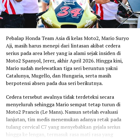
Pebalap Honda Team Asia di kelas Moto2, Mario Suryo
Aji, masih harus menepi dari lintasan akibat cedera
serius pada area leher yang ia alami sejak insiden di
Moto2 Spanyol, Jerez, akhir April 2026. Hingga kini,
Mario sudah melewatkan tiga seri beruntun yakni
Catalunya, Mugello, dan Hungaria, serta masih
berpotensi absen pada dua seri berikutnya.
Cedera tersebut awalnya tidak terdeteksi secara
menyeluruh sehingga Mario sempat tetap turun di
Moto2 Prancis (Le Mans). Namun setelah evaluasi
lanjutan, tim medis menemukan adanya retak pada
tulang cervical C7 yang menyebabkan gejala serius
hingga ke lengan, termasuk rasa mati rasa yang