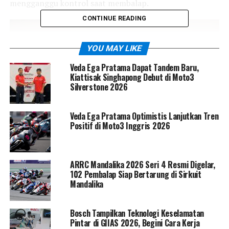
mengganggu kontrol saat membalap.
CONTINUE READING
YOU MAY LIKE
Veda Ega Pratama Dapat Tandem Baru,
Kiattisak Singhapong Debut di Moto3
Silverstone 2026
Veda Ega Pratama Optimistis Lanjutkan Tren
Kondisi ini jelas berdampak besar pada performanya,
Positif di Moto3 Inggris 2026
mengingat Moto2 menuntut presisi tinggi, kekuatan
fisik, serta kontrol penuh terhadap motor. Setelah
dilakukan pemeriksaan lanjutan, Mario akhirnya
ARRC Mandalika 2026 Seri 4 Resmi Digelar,
menjalani operasi dan memasuki fase pemulihan intensif
102 Pembalap Siap Bertarung di Sirkuit
bersama tim medis.
Mandalika
Meski sempat absen cukup lama, perkembangan
Bosch Tampilkan Teknologi Keselamatan
pemulihan Mario Aji dilaporkan menunjukkan tren
Pintar di GIIAS 2026, Begini Cara Kerja