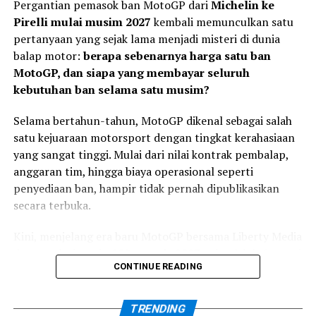
Pergantian pemasok ban MotoGP dari
Michelin ke
Pirelli mulai musim 2027
kembali memunculkan satu
Veda Bidik Performa Lebih
pertanyaan yang sejak lama menjadi misteri di dunia
Konsisten
balap motor:
berapa sebenarnya harga satu ban
MotoGP, dan siapa yang membayar seluruh
kebutuhan ban selama satu musim?
Di sisi lain, Veda memiliki target yang berbeda. Setelah
mengakhiri paruh pertama musim dengan finis
Selama bertahun-tahun, MotoGP dikenal sebagai salah
kedelapan di Jerman, pembalap #9 ingin
satu kejuaraan motorsport dengan tingkat kerahasiaan
mempertahankan tren positif sekaligus semakin
Usai balapan, Kiandra mengakui kesalahan saat start
yang sangat tinggi. Mulai dari nilai kontrak pembalap,
mendekati kelompok terdepan.
menjadi faktor utama yang memengaruhi hasil akhir.
anggaran tim, hingga biaya operasional seperti
penyediaan ban, hampir tidak pernah dipublikasikan
Veda menilai Silverstone merupakan sirkuit yang spesial
“Saya melakukan
secara terbuka.
karena karakter lintasannya yang panjang dan cepat. Ia
kesalahan saat start
bersama Honda Team Asia akan berusaha menemukan
Kini, menjelang era baru MotoGP bersama Liberty Media
sehingga motor mengalami
set-up motor terbaik sejak sesi pertama agar dapat
dan regulasi mesin 850 cc pada 2027, sejumlah informasi
tampil kompetitif hingga race day.
wheelie dan saya turun ke
CONTINUE READING
mulai terungkap.
posisi ke-18. Rombongan
“Target saya adalah terus
TRENDING