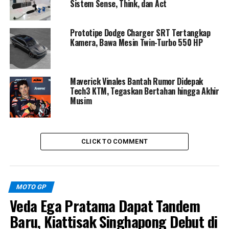
positif. Ia juga masih aktif melakukan pengecekan
Sistem Sense, Think, dan Act
kondisi secara berkala, termasuk rencana terbang ke
Spanyol untuk evaluasi medis lanjutan.
Prototipe Dodge Charger SRT Tertangkap
Kamera, Bawa Mesin Twin-Turbo 550 HP
Target terdekatnya adalah kembali ke grid Moto2 pada
seri Jerman 2026, yang dijadwalkan berlangsung 12 Juli.
Namun keputusan akhir tetap bergantung pada hasil
Maverick Vinales Bantah Rumor Didepak
pemeriksaan medis lanjutan dan kesiapan fisik sang
Tech3 KTM, Tegaskan Bertahan hingga Akhir
rider.
Musim
CLICK TO COMMENT
MOTO GP
Veda Ega Pratama Dapat Tandem
Baru, Kiattisak Singhapong Debut di