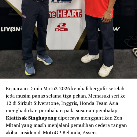
Kejuaraan Dunia Moto3 2026 kembali bergulir setelah
jeda musim panas selama tiga pekan. Memasuki seri ke-
12 di Sirkuit Silverstone, Inggris, Honda Team Asia
menghadirkan perubahan pada susunan pembalap.
Kiattisak Singhapong
dipercaya menggantikan Zen
Mitani yang masih menjalani pemulihan cedera tangan
akibat insiden di MotoGP Belanda, Assen.