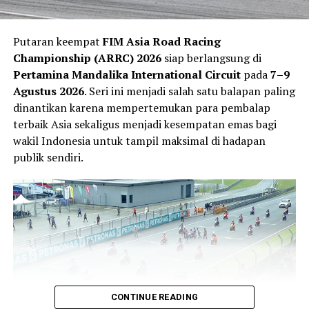
Putaran keempat
FIM Asia Road Racing
Championship (ARRC) 2026
siap berlangsung di
Pertamina Mandalika International Circuit
pada
7–9
Agustus 2026
. Seri ini menjadi salah satu balapan paling
dinantikan karena mempertemukan para pembalap
Veda mengaku jeda musim dimanfaatkannya untuk
terbaik Asia sekaligus menjadi kesempatan emas bagi
memulihkan kondisi fisik sekaligus mempersiapkan diri
wakil Indonesia untuk tampil maksimal di hadapan
menghadapi paruh kedua musim. Ia merasa hasil positif
publik sendiri.
di Sachsenring memberikan tambahan kepercayaan diri
untuk terus berkembang.
“Balapan terakhir di Jerman memberi saya lebih banyak
kepercayaan diri karena kami kembali menunjukkan
kecepatan yang bagus dan mencetak poin penting.
Setiap akhir pekan saya terus belajar tentang Moto3 dan
itu memberi motivasi tambahan untuk tampil lebih
baik,” ujar Veda.
CONTINUE READING