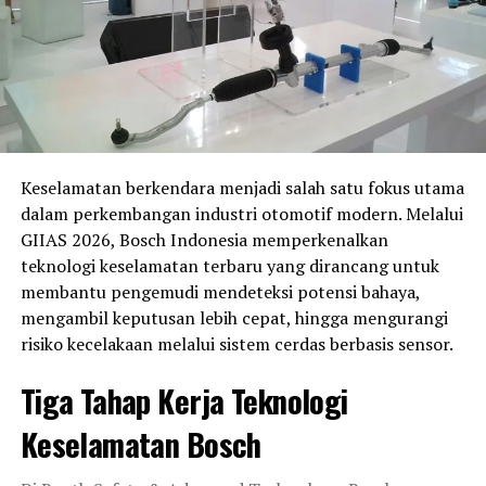
Wardhana, Fadli Rigani
, hingga
Aqshal Ilham
Safatulah
. Sementara di kelas
TVS Asia
, terdapat
Savion Sabu
dan
Fadhil Algasani
yang siap bersaing
memperebutkan podium.
Persaingan di kelas
Asia Production 250 (AP250)
juga
dipastikan berlangsung sengit. Indonesia menurunkan
Keselamatan berkendara menjadi salah satu fokus utama
11 pembalap
, termasuk
Fahmi Basam, Galang Hendra
dalam perkembangan industri otomotif modern. Melalui
Pratama, Candra Hermawan
, serta
Irfan Ardiansyah
GIIAS 2026, Bosch Indonesia memperkenalkan
yang tampil melalui jalur wildcard usai tampil impresif
teknologi keselamatan terbaru yang dirancang untuk
di Mandalika Racing Series 2026. Wakil tuan rumah NTB,
membantu pengemudi mendeteksi potensi bahaya,
Aldiaz Aqsal Ismaya
, juga siap memanfaatkan
mengambil keputusan lebih cepat, hingga mengurangi
dukungan publik lokal.
risiko kecelakaan melalui sistem cerdas berbasis sensor.
Di kelas
Supersport 600 (SS600)
, harapan Indonesia
Tiga Tahap Kerja Teknologi
berada di pundak
Muhammad Faerozi
,
Wahyu
Nugroho
,
Herjun Atna Firdaus
,
Fadillah Arbi
Keselamatan Bosch
Aditama
, serta
Felix Putra Mulya
.