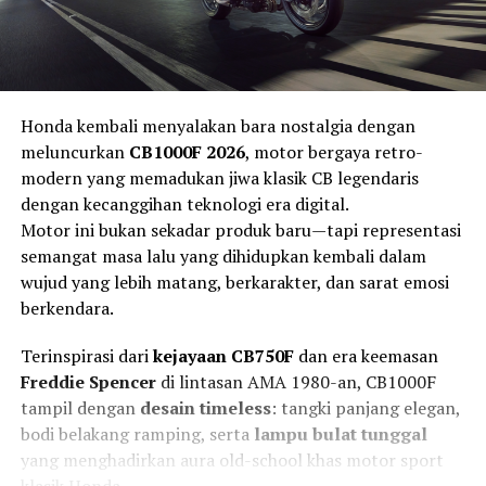
Honda kembali menyalakan bara nostalgia dengan
meluncurkan
CB1000F 2026
, motor bergaya retro-
modern yang memadukan jiwa klasik CB legendaris
dengan kecanggihan teknologi era digital.
Motor ini bukan sekadar produk baru—tapi representasi
semangat masa lalu yang dihidupkan kembali dalam
wujud yang lebih matang, berkarakter, dan sarat emosi
berkendara.
Terinspirasi dari
kejayaan CB750F
dan era keemasan
Freddie Spencer
di lintasan AMA 1980-an, CB1000F
tampil dengan
desain timeless
: tangki panjang elegan,
bodi belakang ramping, serta
lampu bulat tunggal
yang menghadirkan aura old-school khas motor sport