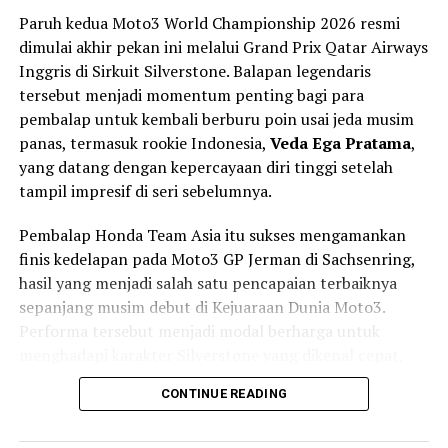
Paruh kedua Moto3 World Championship 2026 resmi
RELATED TOPICS:
CB 1000F 2026
HONDA
dimulai akhir pekan ini melalui Grand Prix Qatar Airways
MEDIA OTOMOTIF INDONESIA
NGASPAL TV
Inggris di Sirkuit Silverstone. Balapan legendaris
UP NEXT
tersebut menjadi momentum penting bagi para
Ducati Multistrada V4 Rally 2026: Sang Penjelajah Dunia
pembalap untuk kembali berburu poin usai jeda musim
dengan Jiwa Superbike
panas, termasuk rookie Indonesia,
Veda Ega Pratama
,
DON'T MISS
yang datang dengan kepercayaan diri tinggi setelah
KTM 990 RC R 2025: Kebangkitan Supersport Oranye
tampil impresif di seri sebelumnya.
yang Siap Guncang Jalan Raya
Pembalap Honda Team Asia itu sukses mengamankan
finis kedelapan pada Moto3 GP Jerman di Sachsenring,
hasil yang menjadi salah satu pencapaian terbaiknya
sepanjang musim debut di Kejuaraan Dunia Moto3.
Performa tersebut menjadi modal berharga untuk
menghadapi karakter Silverstone yang dikenal cepat,
mengalir (flowing), dan memiliki cuaca yang sulit
CONTINUE READING
diprediksi.
Selain Veda, Honda Team Asia juga menghadirkan