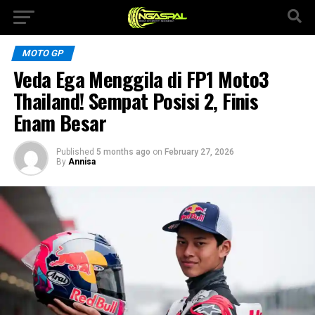
MOTO GP
Veda Ega Menggila di FP1 Moto3
Thailand! Sempat Posisi 2, Finis
Enam Besar
Published
5 months ago
on
February 27, 2026
By
Annisa