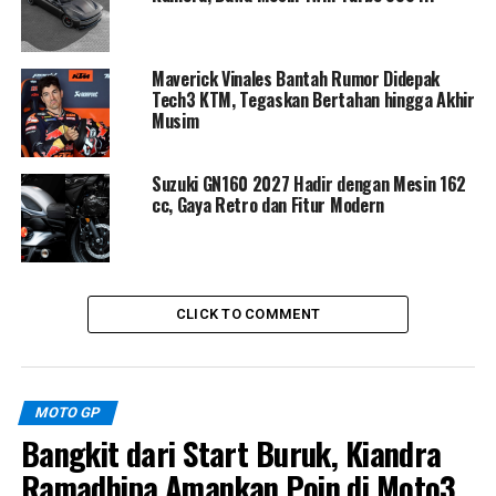
akhirnya keluar sebagai yang tercepat lewat catatan
waktu 1 menit 41,202 detik. Veda Ega sempat turun ke
Maverick Vinales Bantah Rumor Didepak
posisi kelima sebelum kembali tergeser ke urutan
Tech3 KTM, Tegaskan Bertahan hingga Akhir
keenam akibat laju cepat
Joel Kelso
dan
Guido Pini
.
Musim
Suzuki GN160 2027 Hadir dengan Mesin 162
cc, Gaya Retro dan Fitur Modern
CLICK TO COMMENT
Meski harus puas di posisi keenam, hasil FP1 ini menjadi
MOTO GP
sinyal positif bagi Veda Ega. Selisih waktu yang ketat
Bangkit dari Start Buruk, Kiandra
menunjukkan dirinya mampu bersaing langsung dengan
Ramadhipa Amankan Poin di Moto3
barisan depan, sekaligus membuka peluang besar untuk