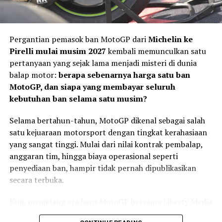
Pergantian pemasok ban MotoGP dari
Michelin ke
Pirelli mulai musim 2027
kembali memunculkan satu
pertanyaan yang sejak lama menjadi misteri di dunia
balap motor:
berapa sebenarnya harga satu ban
MotoGP, dan siapa yang membayar seluruh
kebutuhan ban selama satu musim?
Selama bertahun-tahun, MotoGP dikenal sebagai salah
satu kejuaraan motorsport dengan tingkat kerahasiaan
Usai balapan, Kiandra mengakui kesalahan saat start
yang sangat tinggi. Mulai dari nilai kontrak pembalap,
menjadi faktor utama yang memengaruhi hasil akhir.
anggaran tim, hingga biaya operasional seperti
penyediaan ban, hampir tidak pernah dipublikasikan
“Saya melakukan
secara terbuka.
kesalahan saat start
Kini, menjelang era baru MotoGP bersama Liberty Media
sehingga motor mengalami
dan regulasi mesin 850 cc pada 2027, sejumlah informasi