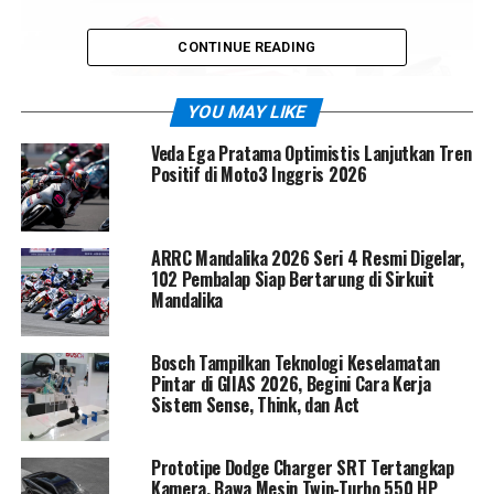
CONTINUE READING
YOU MAY LIKE
Veda Ega Pratama Optimistis Lanjutkan Tren
Positif di Moto3 Inggris 2026
ARRC Mandalika 2026 Seri 4 Resmi Digelar,
102 Pembalap Siap Bertarung di Sirkuit
Mandalika
Memasuki lima menit terakhir, Veda Ega tampil agresif.
Ia melesat ke posisi kedua dan hanya terpaut 0,064 detik
Bosch Tampilkan Teknologi Keselamatan
dari
Alvaro Carpe
, memantik optimisme besar di kubu
Pintar di GIIAS 2026, Begini Cara Kerja
Indonesia. Sayangnya, persaingan ketat di menit-menit
Sistem Sense, Think, dan Act
akhir membuat posisi terus berubah.
Tekanan meningkat ketika
Adrian Fernandez
dan
Prototipe Dodge Charger SRT Tertangkap
Kamera, Bawa Mesin Twin-Turbo 550 HP
David Almansa
masuk ke dua besar, dengan Fernandez