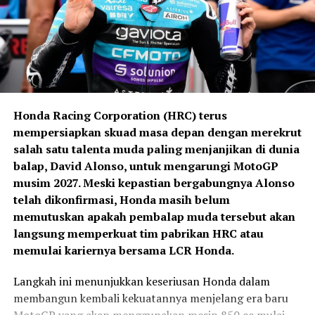
Saya akan memanfaatkan
supplier
pada musim 2009 ketika Bridgestone dipercaya
menjadi pemasok tunggal ban balap.
jeda musim panas untuk
berlatih lebih keras agar
tampil lebih kuat di
Valencia.”
Honda Racing Corporation (HRC) terus
mempersiapkan skuad masa depan dengan merekrut
salah satu talenta muda paling menjanjikan di dunia
General Manager Marketing Planning & Analysis PT
balap, David Alonso, untuk mengarungi MotoGP
Astra Honda Motor, Andy Wijaya, memberikan apresiasi
musim 2027. Meski kepastian bergabungnya Alonso
terhadap semangat juang Kiandra sepanjang balapan.
telah dikonfirmasi, Honda masih belum
Menurutnya, perjuangan Kiandra menunjukkan mental
memutuskan apakah pembalap muda tersebut akan
pantang menyerah yang menjadi modal penting untuk
langsung memperkuat tim pabrikan HRC atau
Kemudian, mulai musim 2016, Michelin mengambil alih
bersaing di level internasional. AHM optimistis
memulai kariernya bersama LCR Honda.
tugas tersebut dan akan mengakhiri kiprahnya setelah
pembalap berusia 16 tahun tersebut mampu tampil
musim 2026 selesai.
Langkah ini menunjukkan keseriusan Honda dalam
lebih kompetitif pada putaran berikutnya.
membangun kembali kekuatannya menjelang era baru
Memasuki regulasi baru tahun 2027,
Pirelli resmi
Sepanjang paruh musim Moto3 Junior World
MotoGP yang akan menggunakan mesin 850 cc mulai