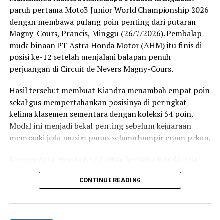
paruh pertama Moto3 Junior World Championship 2026
dengan membawa pulang poin penting dari putaran
Magny-Cours, Prancis, Minggu (26/7/2026). Pembalap
muda binaan PT Astra Honda Motor (AHM) itu finis di
posisi ke-12 setelah menjalani balapan penuh
perjuangan di Circuit de Nevers Magny-Cours.
Hasil tersebut membuat Kiandra menambah empat poin
sekaligus mempertahankan posisinya di peringkat
kelima klasemen sementara dengan koleksi 64 poin.
Modal ini menjadi bekal penting sebelum kejuaraan
memasuki jeda musim panas selama hampir enam pekan.
Mengendarai Honda NSF250RW bersama Honda Asia-
Dream Racing Team, Kiandra memulai balapan dari grid
CONTINUE READING
ke-12. Namun, start yang kurang sempurna membuat
motornya mengalami wheelie sehingga kehilangan
banyak posisi dan tercecer hingga urutan ke-18 pada lap
pertama.