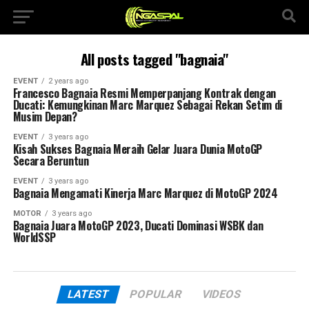
All posts tagged "bagnaia"
EVENT
2 years ago
Francesco Bagnaia Resmi Memperpanjang Kontrak dengan
Ducati: Kemungkinan Marc Marquez Sebagai Rekan Setim di
Musim Depan?
EVENT
3 years ago
Kisah Sukses Bagnaia Meraih Gelar Juara Dunia MotoGP
Secara Beruntun
EVENT
3 years ago
Bagnaia Mengamati Kinerja Marc Marquez di MotoGP 2024
MOTOR
3 years ago
Bagnaia Juara MotoGP 2023, Ducati Dominasi WSBK dan
WorldSSP
LATEST
POPULAR
VIDEOS