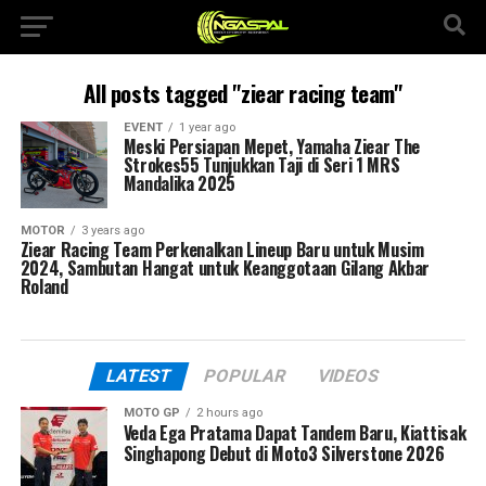
All posts tagged "ziear racing team"
EVENT
1 year ago
Meski Persiapan Mepet, Yamaha Ziear The
Strokes55 Tunjukkan Taji di Seri 1 MRS
Mandalika 2025
MOTOR
3 years ago
Ziear Racing Team Perkenalkan Lineup Baru untuk Musim
2024, Sambutan Hangat untuk Keanggotaan Gilang Akbar
Roland
LATEST
POPULAR
VIDEOS
MOTO GP
2 hours ago
Veda Ega Pratama Dapat Tandem Baru, Kiattisak
Singhapong Debut di Moto3 Silverstone 2026