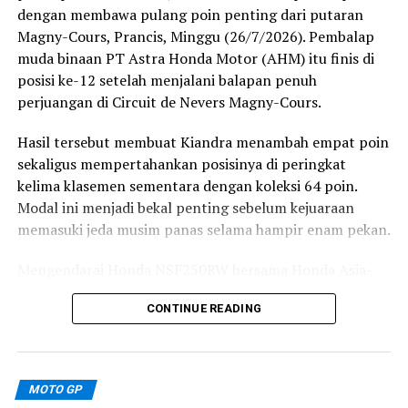
dengan membawa pulang poin penting dari putaran
UP NEXT
Magny-Cours, Prancis, Minggu (26/7/2026). Pembalap
Jadwal MotoGP Thailand 2026: Momen Spesial Debut
muda binaan PT Astra Honda Motor (AHM) itu finis di
Veda Ega, Marc Marquez Datang dengan Target Podium
posisi ke-12 setelah menjalani balapan penuh
DON'T MISS
perjuangan di Circuit de Nevers Magny-Cours.
Akhirnya Klik! Jorge Martin Mulai Percaya Penuh pada
Aprilia RS-GP
Hasil tersebut membuat Kiandra menambah empat poin
sekaligus mempertahankan posisinya di peringkat
kelima klasemen sementara dengan koleksi 64 poin.
Modal ini menjadi bekal penting sebelum kejuaraan
memasuki jeda musim panas selama hampir enam pekan.
Mengendarai Honda NSF250RW bersama Honda Asia-
Dream Racing Team, Kiandra memulai balapan dari grid
CONTINUE READING
ke-12. Namun, start yang kurang sempurna membuat
motornya mengalami wheelie sehingga kehilangan
banyak posisi dan tercecer hingga urutan ke-18 pada lap
pertama.
MOTO GP