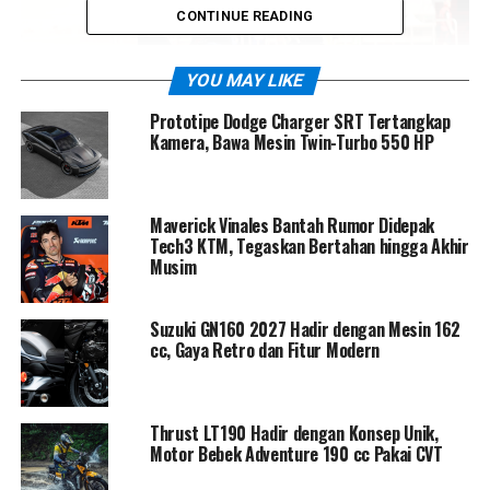
CONTINUE READING
YOU MAY LIKE
Prototipe Dodge Charger SRT Tertangkap
Kamera, Bawa Mesin Twin-Turbo 550 HP
Meski Ducati kembali menunjukkan dominasi kecepatan
Maverick Vinales Bantah Rumor Didepak
dengan Desmosedici GP26, Alex Marquez melihat situasi
Tech3 KTM, Tegaskan Bertahan hingga Akhir
dari sudut pandang berbeda. Menurutnya, keunggulan
Musim
beberapa kilometer per jam saja belum cukup untuk
melakukan overtake bersih di Buriram.
Suzuki GN160 2027 Hadir dengan Mesin 162
cc, Gaya Retro dan Fitur Modern
“Untuk menyalip dengan aman, Anda butuh kecepatan
setidaknya lebih dari dua km/jam dari motor di depan,”
ujarnya lugas. Dari pengamatannya selama tes
Thrust LT190 Hadir dengan Konsep Unik,
pramusim, Alex mengakui bahwa beberapa Aprilia dan
Motor Bebek Adventure 190 cc Pakai CVT
Honda kini memiliki top speed yang nyaris setara
dengan Ducati.