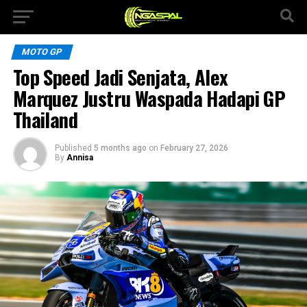
MOTO GP
Top Speed Jadi Senjata, Alex
Marquez Justru Waspada Hadapi GP
Thailand
Published
5 months ago
on
February 27, 2026
By
Annisa