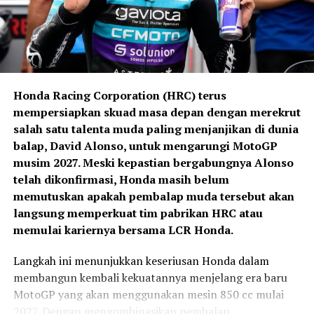
menjadi pemasok tunggal ban balap.
jeda musim panas untuk
berlatih lebih keras agar
tampil lebih kuat di
Valencia.”
Honda Racing Corporation (HRC) terus
mempersiapkan skuad masa depan dengan merekrut
salah satu talenta muda paling menjanjikan di dunia
General Manager Marketing Planning & Analysis PT
balap, David Alonso, untuk mengarungi MotoGP
Astra Honda Motor, Andy Wijaya, memberikan apresiasi
musim 2027. Meski kepastian bergabungnya Alonso
terhadap semangat juang Kiandra sepanjang balapan.
telah dikonfirmasi, Honda masih belum
Menurutnya, perjuangan Kiandra menunjukkan mental
memutuskan apakah pembalap muda tersebut akan
pantang menyerah yang menjadi modal penting untuk
langsung memperkuat tim pabrikan HRC atau
Kemudian, mulai musim 2016, Michelin mengambil alih
bersaing di level internasional. AHM optimistis
memulai kariernya bersama LCR Honda.
tugas tersebut dan akan mengakhiri kiprahnya setelah
pembalap berusia 16 tahun tersebut mampu tampil
musim 2026 selesai.
Langkah ini menunjukkan keseriusan Honda dalam
lebih kompetitif pada putaran berikutnya.
membangun kembali kekuatannya menjelang era baru
Memasuki regulasi baru tahun 2027,
Pirelli resmi
Sepanjang paruh musim Moto3 Junior World
MotoGP yang akan menggunakan mesin 850 cc mulai
menjadi pemasok tunggal ban untuk MotoGP,
Championship 2026, lulusan Astra Honda Racing School
2027. Dengan mengombinasikan pembalap
Moto2, dan Moto3
, sekaligus menyatukan seluruh kelas