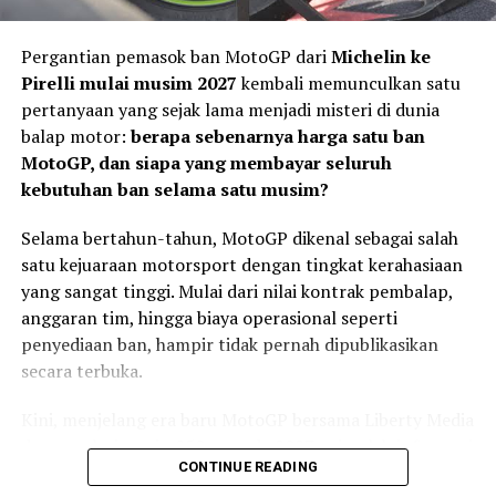
Pergantian pemasok ban MotoGP dari
Michelin ke
Pirelli mulai musim 2027
kembali memunculkan satu
pertanyaan yang sejak lama menjadi misteri di dunia
balap motor:
berapa sebenarnya harga satu ban
MotoGP, dan siapa yang membayar seluruh
kebutuhan ban selama satu musim?
Selama bertahun-tahun, MotoGP dikenal sebagai salah
satu kejuaraan motorsport dengan tingkat kerahasiaan
Usai balapan, Kiandra mengakui kesalahan saat start
yang sangat tinggi. Mulai dari nilai kontrak pembalap,
menjadi faktor utama yang memengaruhi hasil akhir.
anggaran tim, hingga biaya operasional seperti
penyediaan ban, hampir tidak pernah dipublikasikan
“Saya melakukan
secara terbuka.
kesalahan saat start
Kini, menjelang era baru MotoGP bersama Liberty Media
sehingga motor mengalami
dan regulasi mesin 850 cc pada 2027, sejumlah informasi
wheelie dan saya turun ke
CONTINUE READING
mulai terungkap.