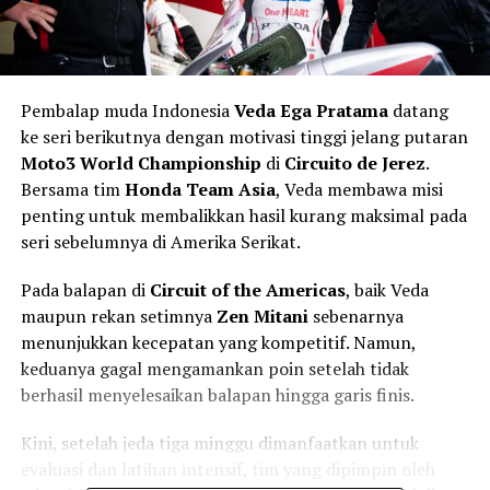
Pembalap muda Indonesia
Veda Ega Pratama
datang
ke seri berikutnya dengan motivasi tinggi jelang putaran
Moto3 World Championship
di
Circuito de Jerez
.
Bersama tim
Honda Team Asia
, Veda membawa misi
penting untuk membalikkan hasil kurang maksimal pada
seri sebelumnya di Amerika Serikat.
Pada balapan di
Circuit of the Americas
, baik Veda
maupun rekan setimnya
Zen Mitani
sebenarnya
menunjukkan kecepatan yang kompetitif. Namun,
keduanya gagal mengamankan poin setelah tidak
berhasil menyelesaikan balapan hingga garis finis.
Kini, setelah jeda tiga minggu dimanfaatkan untuk
evaluasi dan latihan intensif, tim yang dipimpin oleh