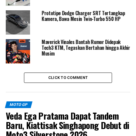
Konsistensi
Prototipe Dodge Charger SRT Tertangkap
Kamera, Bawa Mesin Twin-Turbo 550 HP
Balapan di
Circuito de Jerez
selalu menghadirkan
tantangan tersendiri bagi pembalap kelas
Moto3
.
Karakter lintasan yang teknis, banyak tikungan cepat,
Maverick Vinales Bantah Rumor Didepak
serta peluang menyalip yang sempit membuat selisih
Tech3 KTM, Tegaskan Bertahan hingga Akhir
waktu antar pembalap biasanya sangat tipis.
Musim
Menurut
Hiroshi Aoyama
, detail kecil seperti pemilihan
racing line, manajemen ban, hingga konsistensi lap time
CLICK TO COMMENT
dapat menentukan hasil akhir balapan.
Hal inilah yang membuat persiapan mental dan teknis
menjadi sangat penting bagi para pembalap muda yang
MOTO GP
ingin bersaing di papan tengah hingga zona poin.
Veda Ega Pratama Dapat Tandem
Baru, Kiattisak Singhapong Debut di
Veda Siap Bangkit dan Bidik
Moto3 Silverstone 2026