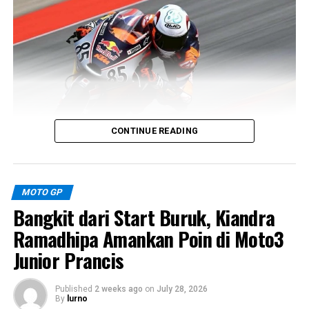
CONTINUE READING
Pembalap muda asal Thailand tersebut akan menjalani
debutnya di Moto3 World Championship sekaligus
MOTO GP
menjadi tandem baru bagi
Veda Ega Pratama
.
Bangkit dari Start Buruk, Kiandra
Sebelumnya, Kiattisak berkompetisi di FIM JuniorGP
World Championship dan Red Bull MotoGP Rookies Cup.
Ramadhipa Amankan Poin di Moto3
Pengalamannya di ajang balap pembinaan menjadi
Junior Prancis
modal untuk menghadapi tantangan baru di kelas Grand
Prix bersama Honda Team Asia.
Published
2 weeks ago
on
July 28, 2026
By
lurno