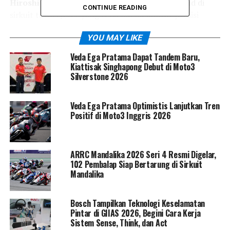
Hiroshi Aoyama
optimistis bisa tampil lebih solid di
CONTINUE READING
sirkuit teknis Jerez yang terkenal menuntut presisi
tinggi dan konsistensi sepanjang balapan.
YOU MAY LIKE
Veda Ega Pratama Dapat Tandem Baru,
Kiattisak Singhapong Debut di Moto3
Silverstone 2026
Veda Ega Pratama Optimistis Lanjutkan Tren
Positif di Moto3 Inggris 2026
ARRC Mandalika 2026 Seri 4 Resmi Digelar,
102 Pembalap Siap Bertarung di Sirkuit
Mandalika
Jerez, Sirkuit Teknis yang
Bosch Tampilkan Teknologi Keselamatan
Pintar di GIIAS 2026, Begini Cara Kerja
Menuntut Presisi dan
Sistem Sense, Think, dan Act