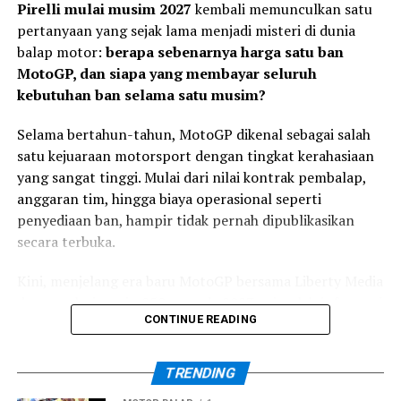
Pirelli mulai musim 2027
kembali memunculkan satu
Veda Bidik Performa Lebih
pertanyaan yang sejak lama menjadi misteri di dunia
Konsisten
balap motor:
berapa sebenarnya harga satu ban
MotoGP, dan siapa yang membayar seluruh
kebutuhan ban selama satu musim?
Di sisi lain, Veda memiliki target yang berbeda. Setelah
mengakhiri paruh pertama musim dengan finis
Selama bertahun-tahun, MotoGP dikenal sebagai salah
kedelapan di Jerman, pembalap #9 ingin
satu kejuaraan motorsport dengan tingkat kerahasiaan
mempertahankan tren positif sekaligus semakin
Usai balapan, Kiandra mengakui kesalahan saat start
yang sangat tinggi. Mulai dari nilai kontrak pembalap,
mendekati kelompok terdepan.
menjadi faktor utama yang memengaruhi hasil akhir.
anggaran tim, hingga biaya operasional seperti
penyediaan ban, hampir tidak pernah dipublikasikan
Veda menilai Silverstone merupakan sirkuit yang spesial
“Saya melakukan
secara terbuka.
karena karakter lintasannya yang panjang dan cepat. Ia
kesalahan saat start
bersama Honda Team Asia akan berusaha menemukan
Kini, menjelang era baru MotoGP bersama Liberty Media
sehingga motor mengalami
set-up motor terbaik sejak sesi pertama agar dapat
dan regulasi mesin 850 cc pada 2027, sejumlah informasi
tampil kompetitif hingga race day.
wheelie dan saya turun ke
CONTINUE READING
mulai terungkap.
posisi ke-18. Rombongan
“Target saya adalah terus
terdepan sudah terlalu
TRENDING
berkembang, tampil